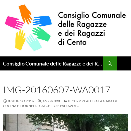
Vai
al
contenuto
Cerca
Consiglio Comunale delle Ragazze e dei Ragazzi di Cento
IMG-20160607-WA0017
8 GIUGNO 2016
1600 × 898
IL CCRR REALIZZA LA GARA DI
CUCINA E I TORNEI DI CALCETTO E PALLAVOLO