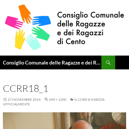
Vai
al
contenuto
Cerca
Consiglio Comunale delle Ragazze e dei Ragazzi di Cento
CCRR18_1
27 NOVEMBRE 2014
690 × 1200
IL CCRR SI INSEDIA
UFFICIALMENTE