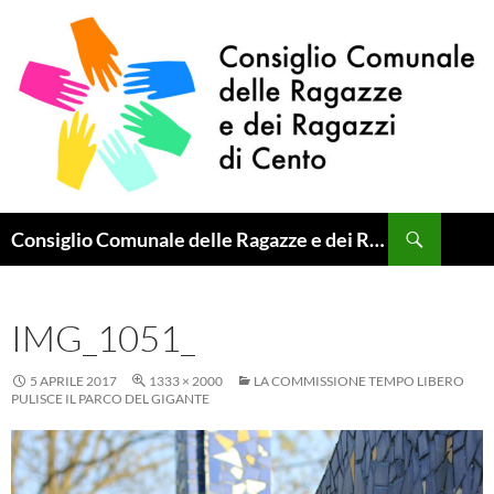
Vai
al
contenuto
Cerca
Consiglio Comunale delle Ragazze e dei Ragazzi di Cento
IMG_1051_
5 APRILE 2017
1333 × 2000
LA COMMISSIONE TEMPO LIBERO
PULISCE IL PARCO DEL GIGANTE