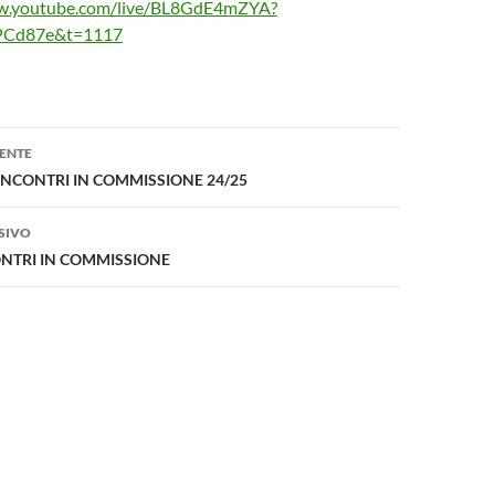
ww.youtube.com/live/BL8GdE4mZYA?
PCd87e&t=1117
one
ENTE
I INCONTRI IN COMMISSIONE 24/25
SIVO
CONTRI IN COMMISSIONE