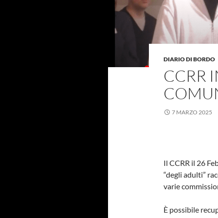
DIARIO DI BORDO
CCRR 
COMUN
7 MARZO 2025
Il CCRR il 26 F
“degli adulti” r
varie commission
È possibile recup