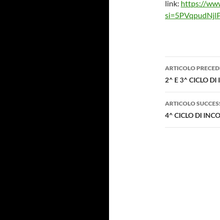
link:
https://w
si=5PVqpudNjl
Navigazi
ARTICOLO PRECED
articolo
2^ E 3^ CICLO D
ARTICOLO SUCCES
4^ CICLO DI IN