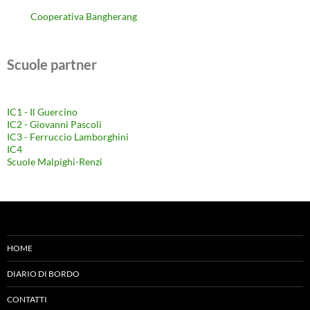
Cooperativa Bangherang
Scuole partner
IC1 - Il Guercino
IC2 - Giovanni Pascoli
IC3 - Ferruccio Lamborghini
IC4
Scuole Malpighi-Renzi
HOME
DIARIO DI BORDO
CONTATTI